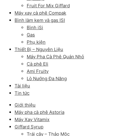
Fruit For Mix Giffard
Máy xay cà phê Compak
Bình làm kem và gas ISI
Bình iSi
Gas
Phụ kiện
Thiết Bị – Nguyên Liệu
Máy Pha Cà Phê Quán Nhỏ
Cà phê Eli
Ami Fruity
Lò Nướng Đa Năng
Tài liệu
Tin tức
Giới thiệu
Máy pha cà phê Astoria
Máy Xay Vitamix
Giffard Syrup
Trái cây – Thảo Mộc