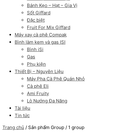
Bánh Kẹo – Hạt – Gia Vị
Sốt Giffard
Đặc biệt
Fruit For Mix Giffard
Máy xay cà phê Compak
Bình làm kem và gas ISI
Bình iSi
Gas
Phụ kiện
Thiết Bị – Nguyên Liệu
Máy Pha Cà Phê Quán Nhỏ
Cà phê Eli
Ami Fruity
Lò Nướng Đa Năng
Tài liệu
Tin tức
Trang chủ
/ Sản phẩm Group / 1 group