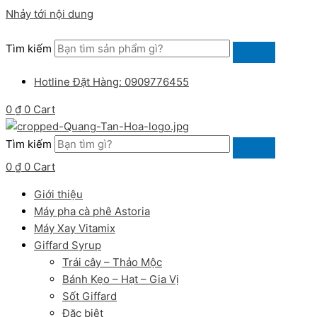
Nhảy tới nội dung
Tìm kiếm
Hotline Đặt Hàng: 0909776455
0
₫
0
Cart
Tìm kiếm
0
₫
0
Cart
Giới thiệu
Máy pha cà phê Astoria
Máy Xay Vitamix
Giffard Syrup
Trái cây – Thảo Mộc
Bánh Kẹo – Hạt – Gia Vị
Sốt Giffard
Đặc biệt