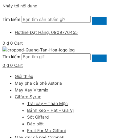
Nhảy tới nội dung
Tìm kiếm
Hotline Đặt Hàng: 0909776455
0
₫
0
Cart
Tìm kiếm
0
₫
0
Cart
Giới thiệu
Máy pha cà phê Astoria
Máy Xay Vitamix
Giffard Syrup
Trái cây – Thảo Mộc
Bánh Kẹo – Hạt – Gia Vị
Sốt Giffard
Đặc biệt
Fruit For Mix Giffard
Máy xay cà phê Compak