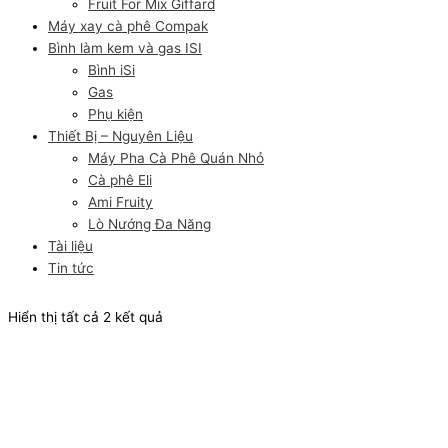
Fruit For Mix Giffard
Máy xay cà phê Compak
Bình làm kem và gas ISI
Bình iSi
Gas
Phụ kiện
Thiết Bị – Nguyên Liệu
Máy Pha Cà Phê Quán Nhỏ
Cà phê Eli
Ami Fruity
Lò Nướng Đa Năng
Tài liệu
Tin tức
Hiển thị tất cả 2 kết quả