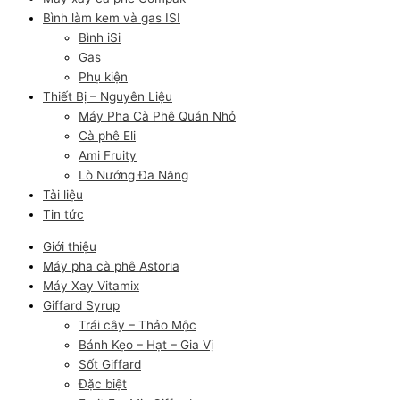
Bình làm kem và gas ISI
Bình iSi
Gas
Phụ kiện
Thiết Bị – Nguyên Liệu
Máy Pha Cà Phê Quán Nhỏ
Cà phê Eli
Ami Fruity
Lò Nướng Đa Năng
Tài liệu
Tin tức
Giới thiệu
Máy pha cà phê Astoria
Máy Xay Vitamix
Giffard Syrup
Trái cây – Thảo Mộc
Bánh Kẹo – Hạt – Gia Vị
Sốt Giffard
Đặc biệt