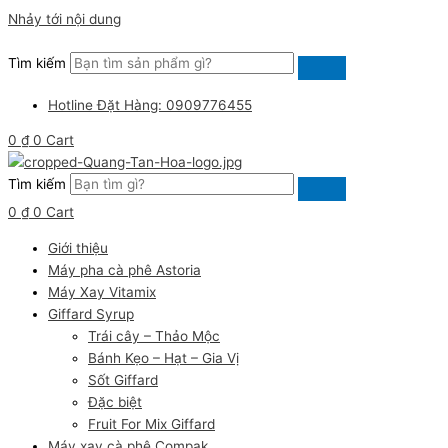
Nhảy tới nội dung
Tìm kiếm
Hotline Đặt Hàng: 0909776455
0
₫
0
Cart
Tìm kiếm
0
₫
0
Cart
Giới thiệu
Máy pha cà phê Astoria
Máy Xay Vitamix
Giffard Syrup
Trái cây – Thảo Mộc
Bánh Kẹo – Hạt – Gia Vị
Sốt Giffard
Đặc biệt
Fruit For Mix Giffard
Máy xay cà phê Compak