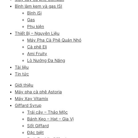
Bình làm kem và gas ISI
Bình iSi
Gas
Phụ kiện
Thiết Bị – Nguyên Liệu
Máy Pha Cà Phê Quán Nhỏ
Cà phê Eli
Ami Fruity
Lò Nướng Đa Năng
Tài liệu
Tin tức
Giới thiệu
Máy pha cà phê Astoria
Máy Xay Vitamix
Giffard Syrup
Trái cây – Thảo Mộc
Bánh Kẹo – Hạt – Gia Vị
Sốt Giffard
Đặc biệt