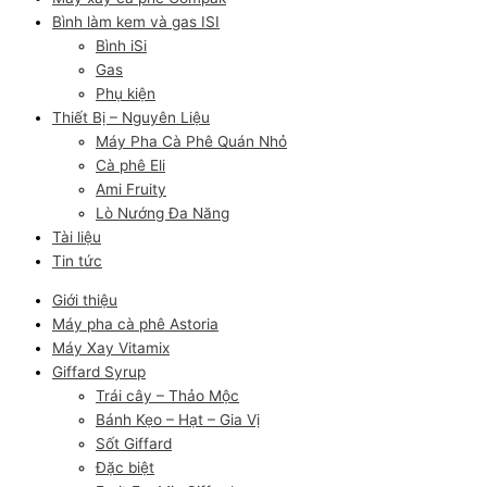
Bình làm kem và gas ISI
Bình iSi
Gas
Phụ kiện
Thiết Bị – Nguyên Liệu
Máy Pha Cà Phê Quán Nhỏ
Cà phê Eli
Ami Fruity
Lò Nướng Đa Năng
Tài liệu
Tin tức
Giới thiệu
Máy pha cà phê Astoria
Máy Xay Vitamix
Giffard Syrup
Trái cây – Thảo Mộc
Bánh Kẹo – Hạt – Gia Vị
Sốt Giffard
Đặc biệt