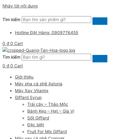
Nhảy tới nội dung
Tìm kiếm
Hotline Đặt Hàng: 0909776455
0
₫
0
Cart
Tìm kiếm
0
₫
0
Cart
Giới thiệu
Máy pha cà phê Astoria
Máy Xay Vitamix
Giffard Syrup
Trái cây – Thảo Mộc
Bánh Kẹo – Hạt – Gia Vị
Sốt Giffard
Đặc biệt
Fruit For Mix Giffard
Máy xay cà phê Compak