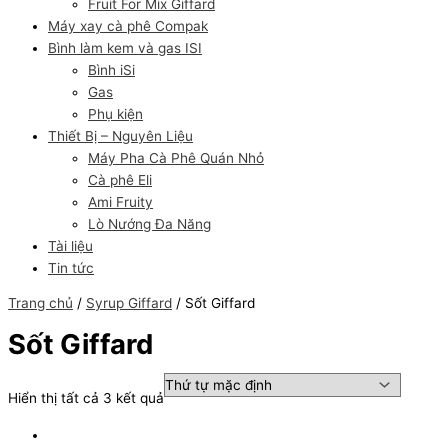
Fruit For Mix Giffard
Máy xay cà phê Compak
Bình làm kem và gas ISI
Bình iSi
Gas
Phụ kiện
Thiết Bị – Nguyên Liệu
Máy Pha Cà Phê Quán Nhỏ
Cà phê Eli
Ami Fruity
Lò Nướng Đa Năng
Tài liệu
Tin tức
Trang chủ
/
Syrup Giffard
/ Sốt Giffard
Sốt Giffard
Hiển thị tất cả 3 kết quả