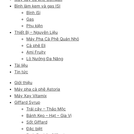
Bình làm kem và gas ISI
Bình iSi
Gas
Phụ kiện
Thiết Bị – Nguyên Liệu
Máy Pha Cà Phê Quán Nhỏ
Cà phê Eli
Ami Fruity
Lò Nướng Đa Năng
Tài liệu
Tin tức
Giới thiệu
Máy pha cà phê Astoria
Máy Xay Vitamix
Giffard Syrup
Trái cây – Thảo Mộc
Bánh Kẹo – Hạt – Gia Vị
Sốt Giffard
Đặc biệt