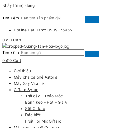
Nhảy tới nội dung
Tìm kiếm
Hotline Đặt Hàng: 0909776455
0
₫
0
Cart
Tìm kiếm
0
₫
0
Cart
Giới thiệu
Máy pha cà phê Astoria
Máy Xay Vitamix
Giffard Syrup
Trái cây – Thảo Mộc
Bánh Kẹo – Hạt – Gia Vị
Sốt Giffard
Đặc biệt
Fruit For Mix Giffard
Máy xay cà phê Compak