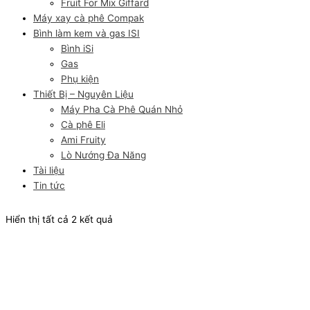
Fruit For Mix Giffard
Máy xay cà phê Compak
Bình làm kem và gas ISI
Bình iSi
Gas
Phụ kiện
Thiết Bị – Nguyên Liệu
Máy Pha Cà Phê Quán Nhỏ
Cà phê Eli
Ami Fruity
Lò Nướng Đa Năng
Tài liệu
Tin tức
Hiển thị tất cả 2 kết quả