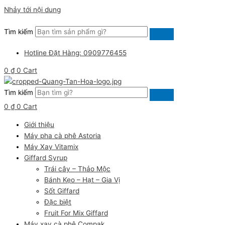
Nhảy tới nội dung
Tìm kiếm
Hotline Đặt Hàng: 0909776455
0
₫
0
Cart
Tìm kiếm
0
₫
0
Cart
Giới thiệu
Máy pha cà phê Astoria
Máy Xay Vitamix
Giffard Syrup
Trái cây – Thảo Mộc
Bánh Kẹo – Hạt – Gia Vị
Sốt Giffard
Đặc biệt
Fruit For Mix Giffard
Máy xay cà phê Compak