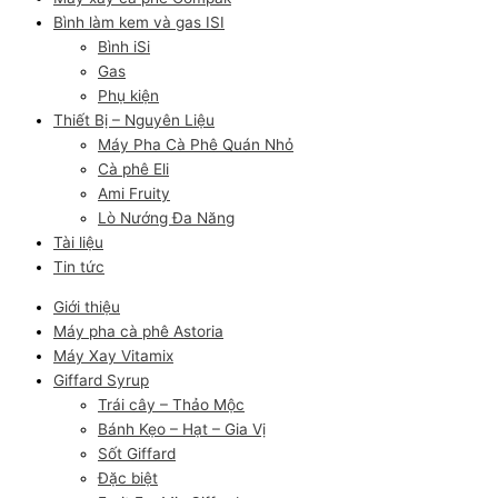
Bình làm kem và gas ISI
Bình iSi
Gas
Phụ kiện
Thiết Bị – Nguyên Liệu
Máy Pha Cà Phê Quán Nhỏ
Cà phê Eli
Ami Fruity
Lò Nướng Đa Năng
Tài liệu
Tin tức
Giới thiệu
Máy pha cà phê Astoria
Máy Xay Vitamix
Giffard Syrup
Trái cây – Thảo Mộc
Bánh Kẹo – Hạt – Gia Vị
Sốt Giffard
Đặc biệt