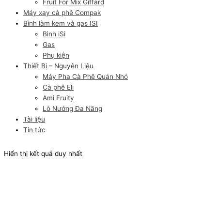
Fruit For Mix Giffard
Máy xay cà phê Compak
Bình làm kem và gas ISI
Bình iSi
Gas
Phụ kiện
Thiết Bị – Nguyên Liệu
Máy Pha Cà Phê Quán Nhỏ
Cà phê Eli
Ami Fruity
Lò Nướng Đa Năng
Tài liệu
Tin tức
Hiển thị kết quả duy nhất