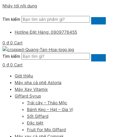
Nhảy tới nội dung
Tìm kiếm
Hotline Đặt Hàng: 0909776455
0
₫
0
Cart
Tìm kiếm
0
₫
0
Cart
Giới thiệu
Máy pha cà phê Astoria
Máy Xay Vitamix
Giffard Syrup
Trái cây – Thảo Mộc
Bánh Kẹo – Hạt – Gia Vị
Sốt Giffard
Đặc biệt
Fruit For Mix Giffard
Máy xay cà phê Compak