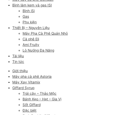
Bình làm kem và gas ISI
Bình iSi
Gas
Phụ kiện
Thiết Bị – Nguyên Liệu
Máy Pha Cà Phê Quán Nhỏ
Cà phê Eli
Ami Fruity
Lò Nướng Đa Năng
Tài liệu
Tin tức
Giới thiệu
Máy pha cà phê Astoria
Máy Xay Vitamix
Giffard Syrup
Trái cây – Thảo Mộc
Bánh Kẹo – Hạt – Gia Vị
Sốt Giffard
Đặc biệt