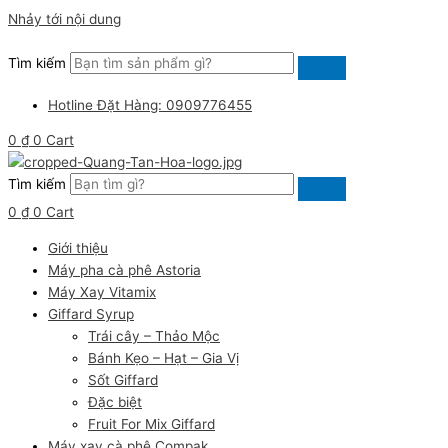
Nhảy tới nội dung
Tìm kiếm
Hotline Đặt Hàng: 0909776455
0
₫
0
Cart
Tìm kiếm
0
₫
0
Cart
Giới thiệu
Máy pha cà phê Astoria
Máy Xay Vitamix
Giffard Syrup
Trái cây – Thảo Mộc
Bánh Kẹo – Hạt – Gia Vị
Sốt Giffard
Đặc biệt
Fruit For Mix Giffard
Máy xay cà phê Compak