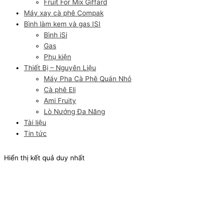
Fruit For Mix Giffard
Máy xay cà phê Compak
Bình làm kem và gas ISI
Bình iSi
Gas
Phụ kiện
Thiết Bị – Nguyên Liệu
Máy Pha Cà Phê Quán Nhỏ
Cà phê Eli
Ami Fruity
Lò Nướng Đa Năng
Tài liệu
Tin tức
Hiển thị kết quả duy nhất