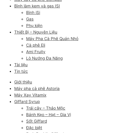
Bình làm kem và gas ISI
Bình iSi
Gas
Phụ kiện
Thiết Bị – Nguyên Liệu
Máy Pha Cà Phê Quán Nhỏ
Cà phê Eli
Ami Fruity
Lò Nướng Đa Năng
Tài liệu
Tin tức
Giới thiệu
Máy pha cà phê Astoria
Máy Xay Vitamix
Giffard Syrup
Trái cây – Thảo Mộc
Bánh Kẹo – Hạt – Gia Vị
Sốt Giffard
Đặc biệt