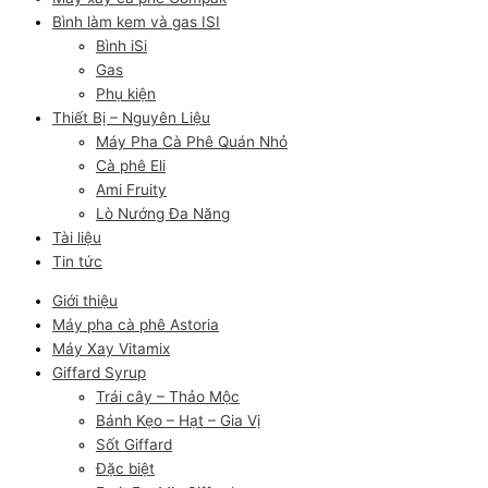
Bình làm kem và gas ISI
Bình iSi
Gas
Phụ kiện
Thiết Bị – Nguyên Liệu
Máy Pha Cà Phê Quán Nhỏ
Cà phê Eli
Ami Fruity
Lò Nướng Đa Năng
Tài liệu
Tin tức
Giới thiệu
Máy pha cà phê Astoria
Máy Xay Vitamix
Giffard Syrup
Trái cây – Thảo Mộc
Bánh Kẹo – Hạt – Gia Vị
Sốt Giffard
Đặc biệt