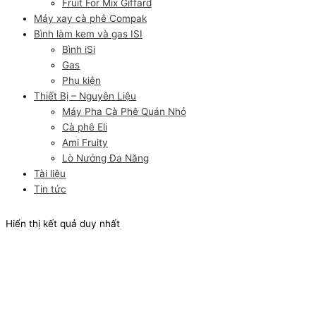
Fruit For Mix Giffard
Máy xay cà phê Compak
Bình làm kem và gas ISI
Bình iSi
Gas
Phụ kiện
Thiết Bị – Nguyên Liệu
Máy Pha Cà Phê Quán Nhỏ
Cà phê Eli
Ami Fruity
Lò Nướng Đa Năng
Tài liệu
Tin tức
Hiển thị kết quả duy nhất