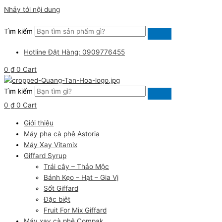
Nhảy tới nội dung
Tìm kiếm
Hotline Đặt Hàng: 0909776455
0
₫
0
Cart
Tìm kiếm
0
₫
0
Cart
Giới thiệu
Máy pha cà phê Astoria
Máy Xay Vitamix
Giffard Syrup
Trái cây – Thảo Mộc
Bánh Kẹo – Hạt – Gia Vị
Sốt Giffard
Đặc biệt
Fruit For Mix Giffard
Máy xay cà phê Compak