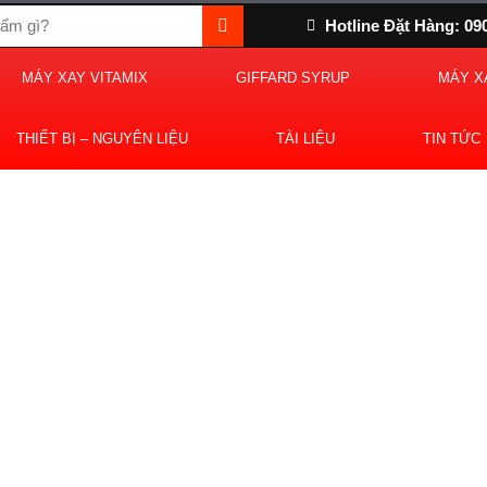
Hotline Đặt Hàng: 09
MÁY XAY VITAMIX
GIFFARD SYRUP
MÁY X
THIẾT BỊ – NGUYÊN LIỆU
TÀI LIỆU
TIN TỨC