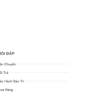
HỎI ĐÁP
Vận Chuyển
ổi Trả
ảo Hành Bảo Trì
Mua Hàng