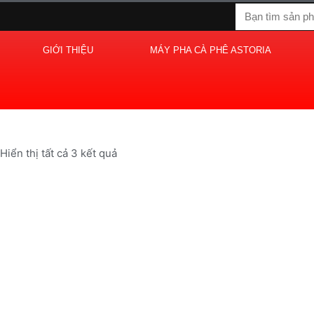
Nhảy
Tìm
tới
kiếm
nội
GIỚI THIỆU
MÁY PHA CÀ PHÊ ASTORIA
dung
Hiển thị tất cả 3 kết quả