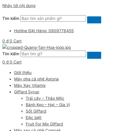
Nhảy tới nội dung
Tìm kiếm
Hotline Đặt Hàng: 0909776455
0
₫
0
Cart
Tìm kiếm
0
₫
0
Cart
Giới thiệu
Máy pha cà phê Astoria
Máy Xay Vitamix
Giffard Syrup
Trái cây – Thảo Mộc
Bánh Kẹo – Hạt – Gia Vị
Sốt Giffard
Đặc biệt
Fruit For Mix Giffard
Máy xay cà phê Compak