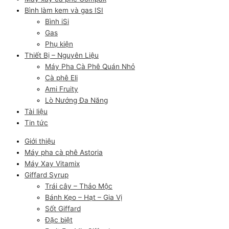
Bình làm kem và gas ISI
Bình iSi
Gas
Phụ kiện
Thiết Bị – Nguyên Liệu
Máy Pha Cà Phê Quán Nhỏ
Cà phê Eli
Ami Fruity
Lò Nướng Đa Năng
Tài liệu
Tin tức
Giới thiệu
Máy pha cà phê Astoria
Máy Xay Vitamix
Giffard Syrup
Trái cây – Thảo Mộc
Bánh Kẹo – Hạt – Gia Vị
Sốt Giffard
Đặc biệt