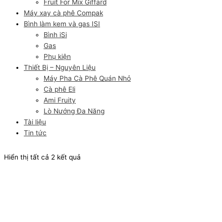
Fruit For Mix Giffard
Máy xay cà phê Compak
Bình làm kem và gas ISI
Bình iSi
Gas
Phụ kiện
Thiết Bị – Nguyên Liệu
Máy Pha Cà Phê Quán Nhỏ
Cà phê Eli
Ami Fruity
Lò Nướng Đa Năng
Tài liệu
Tin tức
Hiển thị tất cả 2 kết quả