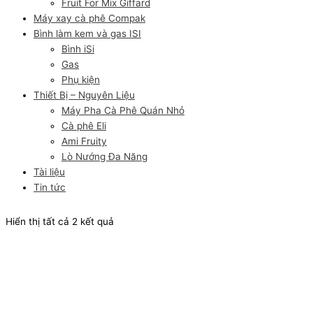
Fruit For Mix Giffard
Máy xay cà phê Compak
Bình làm kem và gas ISI
Bình iSi
Gas
Phụ kiện
Thiết Bị – Nguyên Liệu
Máy Pha Cà Phê Quán Nhỏ
Cà phê Eli
Ami Fruity
Lò Nướng Đa Năng
Tài liệu
Tin tức
Hiển thị tất cả 2 kết quả