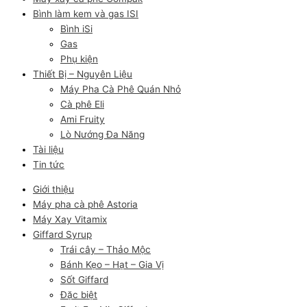
Bình làm kem và gas ISI
Bình iSi
Gas
Phụ kiện
Thiết Bị – Nguyên Liệu
Máy Pha Cà Phê Quán Nhỏ
Cà phê Eli
Ami Fruity
Lò Nướng Đa Năng
Tài liệu
Tin tức
Giới thiệu
Máy pha cà phê Astoria
Máy Xay Vitamix
Giffard Syrup
Trái cây – Thảo Mộc
Bánh Kẹo – Hạt – Gia Vị
Sốt Giffard
Đặc biệt