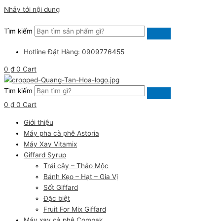
Nhảy tới nội dung
Tìm kiếm
Hotline Đặt Hàng: 0909776455
0
₫
0
Cart
Tìm kiếm
0
₫
0
Cart
Giới thiệu
Máy pha cà phê Astoria
Máy Xay Vitamix
Giffard Syrup
Trái cây – Thảo Mộc
Bánh Kẹo – Hạt – Gia Vị
Sốt Giffard
Đặc biệt
Fruit For Mix Giffard
Máy xay cà phê Compak