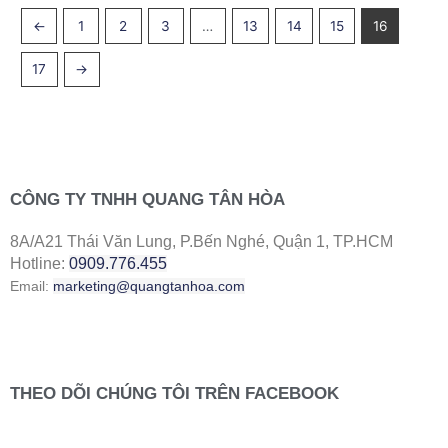
←
1
2
3
…
13
14
15
16
17
→
CÔNG TY TNHH QUANG TÂN HÒA
8A/A21 Thái Văn Lung, P.Bến Nghé, Quận 1, TP.HCM
Hotline:
0909.776.455
Email:
marketing@quangtanhoa.com
THEO DÕI CHÚNG TÔI TRÊN FACEBOOK