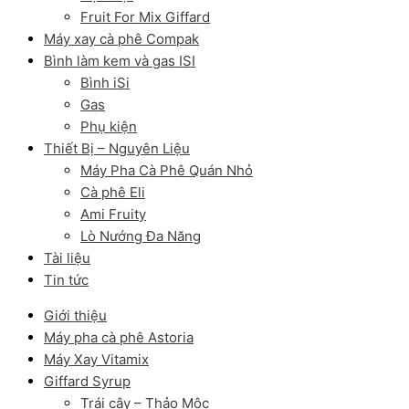
Fruit For Mix Giffard
Máy xay cà phê Compak
Bình làm kem và gas ISI
Bình iSi
Gas
Phụ kiện
Thiết Bị – Nguyên Liệu
Máy Pha Cà Phê Quán Nhỏ
Cà phê Eli
Ami Fruity
Lò Nướng Đa Năng
Tài liệu
Tin tức
Giới thiệu
Máy pha cà phê Astoria
Máy Xay Vitamix
Giffard Syrup
Trái cây – Thảo Mộc