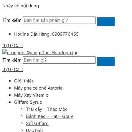
Nhảy tới nội dung
Tìm kiếm
Hotline Đặt Hàng: 0909776455
0
₫
0
Cart
Tìm kiếm
0
₫
0
Cart
Giới thiệu
Máy pha cà phê Astoria
Máy Xay Vitamix
Giffard Syrup
Trái cây – Thảo Mộc
Bánh Kẹo – Hạt – Gia Vị
Sốt Giffard
Đặc biệt