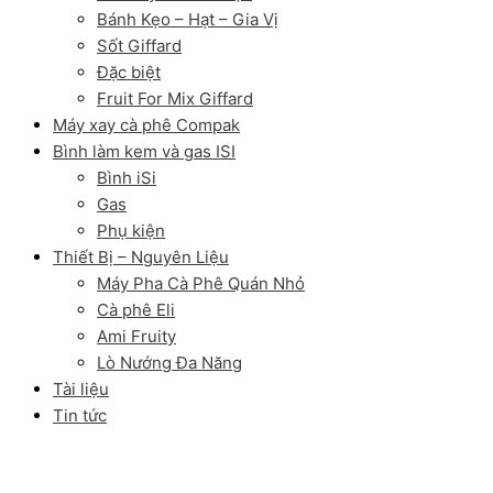
Bánh Kẹo – Hạt – Gia Vị
Sốt Giffard
Đặc biệt
Fruit For Mix Giffard
Máy xay cà phê Compak
Bình làm kem và gas ISI
Bình iSi
Gas
Phụ kiện
Thiết Bị – Nguyên Liệu
Máy Pha Cà Phê Quán Nhỏ
Cà phê Eli
Ami Fruity
Lò Nướng Đa Năng
Tài liệu
Tin tức