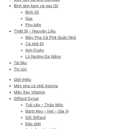
Bình làm kem và gas ISI
Bình iSi
Gas
Phụ kiện
Thiết Bị – Nguyên Liệu
Máy Pha Cà Phê Quán Nhỏ
Cà phê Eli
Ami Fruity
Lò Nướng Đa Năng
Tài liệu
Tin tức
Giới thiệu
Máy pha cà phê Astoria
Máy Xay Vitamix
Giffard Syrup
Trái cây – Thảo Mộc
Bánh Kẹo – Hạt – Gia Vị
Sốt Giffard
Đặc biệt