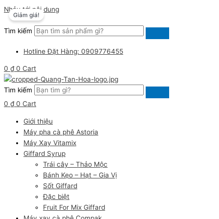
Nhảy tới nội dung
Giảm giá!
Tìm kiếm
Hotline Đặt Hàng: 0909776455
0
₫
0
Cart
Tìm kiếm
0
₫
0
Cart
Giới thiệu
Máy pha cà phê Astoria
Máy Xay Vitamix
Giffard Syrup
Trái cây – Thảo Mộc
Bánh Kẹo – Hạt – Gia Vị
Sốt Giffard
Đặc biệt
Fruit For Mix Giffard
Máy xay cà phê Compak