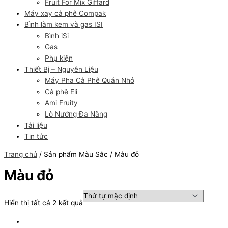
Fruit For Mix Giffard
Máy xay cà phê Compak
Bình làm kem và gas ISI
Bình iSi
Gas
Phụ kiện
Thiết Bị – Nguyên Liệu
Máy Pha Cà Phê Quán Nhỏ
Cà phê Eli
Ami Fruity
Lò Nướng Đa Năng
Tài liệu
Tin tức
Trang chủ
/ Sản phẩm Màu Sắc / Màu đỏ
Màu đỏ
Hiển thị tất cả 2 kết quả