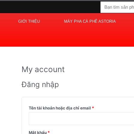
Nhảy
Bắt
Bắt
Tìm
tới
kiếm
buộc
buộc
nội
GIỚI THIỆU
MÁY PHA CÀ PHÊ ASTORIA
dung
My account
Đăng nhập
Tên tài khoản hoặc địa chỉ email
*
Mật khẩu
*