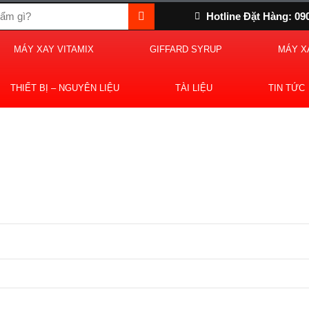
Hotline Đặt Hàng: 09
MÁY XAY VITAMIX
GIFFARD SYRUP
MÁY X
THIẾT BỊ – NGUYÊN LIỆU
TÀI LIỆU
TIN TỨC