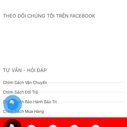
THEO DÕI CHÚNG TÔI TRÊN FACEBOOK
TƯ VẤN - HỎI ĐÁP
Chính Sách Vận Chuyển
Chính Sách Đổi Trả
Chính Sách Bảo Hành Bảo Trì
Chính Sách Mua Hàng
F
Y
I
P