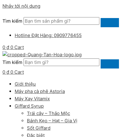
Nhảy tới nội dung
Tìm kiếm
Hotline Đặt Hàng: 0909776455
0
₫
0
Cart
Tìm kiếm
0
₫
0
Cart
Giới thiệu
Máy pha cà phê Astoria
Máy Xay Vitamix
Giffard Syrup
Trái cây – Thảo Mộc
Bánh Kẹo – Hạt – Gia Vị
Sốt Giffard
Đặc biệt