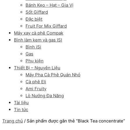
Bánh Kẹo – Hạt – Gia Vị
Sốt Giffard
Đặc biệt
Fruit For Mix Giffard
Máy xay cà phê Compak
Bình làm kem và gas ISI
Bình iSi
Gas
Phụ kiện
Thiết Bị – Nguyên Liệu
Máy Pha Cà Phê Quán Nhỏ
Cà phê Eli
Ami Fruity
Lò Nướng Đa Năng
Tài liệu
Tin tức
Trang chủ
/ Sản phẩm được gắn thẻ “Black Tea concentrate”