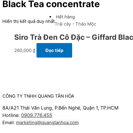
Black Tea concentrate
Hết hàng
Hiển thị kết quả duy nhất
Trái cây - Thảo Mộc
Siro Trà Đen Cô Đặc – Giffard Bl
260,000
₫
Đọc tiếp
CÔNG TY TNHH QUANG TÂN HÒA
8A/A21 Thái Văn Lung, P.Bến Nghé, Quận 1, TP.HCM
Hotline:
0909.776.455
Email:
marketing@quangtanhoa.com