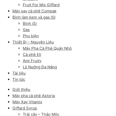
Fruit For Mix Giffard
Máy xay cà phê Compak
Bình làm kem và gas ISI
Bình iSi
Gas
Phụ kiện
Thiết Bị – Nguyên Liệu
Máy Pha Cà Phê Quán Nhỏ
Cà phê Eli
Ami Fruity
Lò Nướng Đa Năng
Tài liệu
Tin tức
Giới thiệu
Máy pha cà phê Astoria
Máy Xay Vitamix
Giffard Syrup
Trái cây – Thảo Mộc