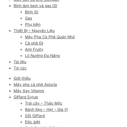
Bình làm kem và gas ISI
Bình iSi
Gas
Phụ kiện
Thiết Bị – Nguyên Liệu
Máy Pha Cà Phê Quán Nhỏ
Cà phê Eli
Ami Fruity
Lò Nướng Đa Năng
Tài liệu
Tin tức
Giới thiệu
Máy pha cà phê Astoria
Máy Xay Vitamix
Giffard Syrup
Trái cây – Thảo Mộc
Bánh Kẹo – Hạt – Gia Vị
Sốt Giffard
Đặc biệt