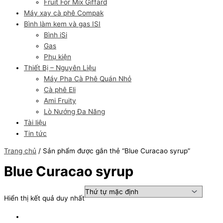
Fruit For Mix Giffard
Máy xay cà phê Compak
Bình làm kem và gas ISI
Bình iSi
Gas
Phụ kiện
Thiết Bị – Nguyên Liệu
Máy Pha Cà Phê Quán Nhỏ
Cà phê Eli
Ami Fruity
Lò Nướng Đa Năng
Tài liệu
Tin tức
Trang chủ
/ Sản phẩm được gắn thẻ “Blue Curacao syrup”
Blue Curacao syrup
Hiển thị kết quả duy nhất