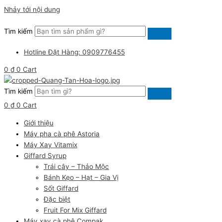
Nhảy tới nội dung
Tìm kiếm
Hotline Đặt Hàng: 0909776455
0
₫
0
Cart
Tìm kiếm
0
₫
0
Cart
Giới thiệu
Máy pha cà phê Astoria
Máy Xay Vitamix
Giffard Syrup
Trái cây – Thảo Mộc
Bánh Kẹo – Hạt – Gia Vị
Sốt Giffard
Đặc biệt
Fruit For Mix Giffard
Máy xay cà phê Compak