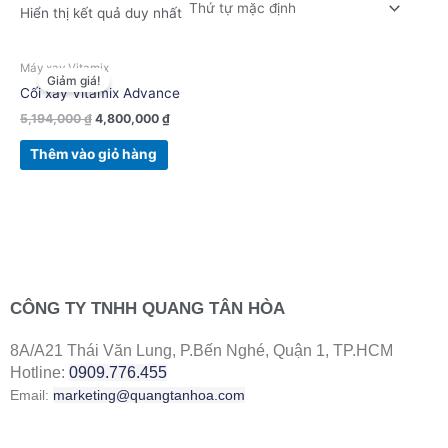
Hiển thị kết quả duy nhất
Giá
Giá
Máy xay Vitamix
gốc
hiện
Giảm giá!
là:
tại
Cối xay Vitamix Advance
5,194,000 ₫.
là:
5,194,000
₫
4,800,000
₫
4,800,000 ₫.
Thêm vào giỏ hàng
CÔNG TY TNHH QUANG TÂN HÒA
8A/A21 Thái Văn Lung, P.Bến Nghé, Quận 1, TP.HCM
Hotline:
0909.776.455
Email:
marketing@quangtanhoa.com