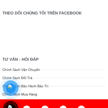
THEO DÕI CHÚNG TÔI TRÊN FACEBOOK
TƯ VẤN - HỎI ĐÁP
Chính Sách Vận Chuyển
Chính Sách Đổi Trả
Chính Sách Bảo Hành Bảo Trì
Chính Sách Mua Hàng
F
Y
I
P