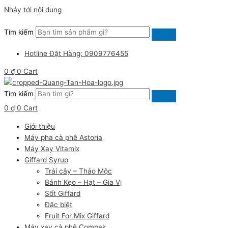
Nhảy tới nội dung
Tìm kiếm
Hotline Đặt Hàng: 0909776455
0
₫
0
Cart
Tìm kiếm
0
₫
0
Cart
Giới thiệu
Máy pha cà phê Astoria
Máy Xay Vitamix
Giffard Syrup
Trái cây – Thảo Mộc
Bánh Kẹo – Hạt – Gia Vị
Sốt Giffard
Đặc biệt
Fruit For Mix Giffard
Máy xay cà phê Compak