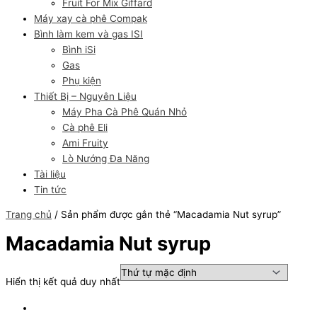
Fruit For Mix Giffard
Máy xay cà phê Compak
Bình làm kem và gas ISI
Bình iSi
Gas
Phụ kiện
Thiết Bị – Nguyên Liệu
Máy Pha Cà Phê Quán Nhỏ
Cà phê Eli
Ami Fruity
Lò Nướng Đa Năng
Tài liệu
Tin tức
Trang chủ
/ Sản phẩm được gắn thẻ “Macadamia Nut syrup”
Macadamia Nut syrup
Hiển thị kết quả duy nhất