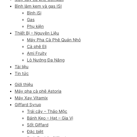
Bình làm kem và gas ISI
Bình iSi
Gas
Phụ kiện
Thiết Bị – Nguyên Liệu
Máy Pha Cà Phê Quán Nhỏ
Cà phê Eli
Ami Fruity
Lò Nướng Đa Năng
Tài liệu
Tin tức
Giới thiệu
Máy pha cà phê Astoria
Máy Xay Vitamix
Giffard Syrup
Trái cây – Thảo Mộc
Bánh Kẹo – Hạt – Gia Vị
Sốt Giffard
Đặc biệt