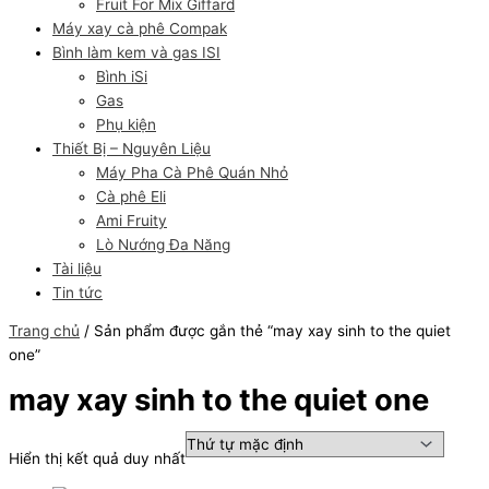
Fruit For Mix Giffard
Máy xay cà phê Compak
Bình làm kem và gas ISI
Bình iSi
Gas
Phụ kiện
Thiết Bị – Nguyên Liệu
Máy Pha Cà Phê Quán Nhỏ
Cà phê Eli
Ami Fruity
Lò Nướng Đa Năng
Tài liệu
Tin tức
Trang chủ
/ Sản phẩm được gắn thẻ “may xay sinh to the quiet
one”
may xay sinh to the quiet one
Hiển thị kết quả duy nhất