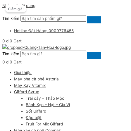
Nhảy tới nội dung
Giảm giá!
Tìm kiếm
Hotline Đặt Hàng: 0909776455
0
₫
0
Cart
Tìm kiếm
0
₫
0
Cart
Giới thiệu
Máy pha cà phê Astoria
Máy Xay Vitamix
Giffard Syrup
Trái cây – Thảo Mộc
Bánh Kẹo – Hạt – Gia Vị
Sốt Giffard
Đặc biệt
Fruit For Mix Giffard
Máy xay cà phê Compak