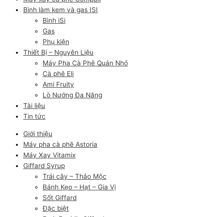
Bình làm kem và gas ISI
Bình iSi
Gas
Phụ kiện
Thiết Bị – Nguyên Liệu
Máy Pha Cà Phê Quán Nhỏ
Cà phê Eli
Ami Fruity
Lò Nướng Đa Năng
Tài liệu
Tin tức
Giới thiệu
Máy pha cà phê Astoria
Máy Xay Vitamix
Giffard Syrup
Trái cây – Thảo Mộc
Bánh Kẹo – Hạt – Gia Vị
Sốt Giffard
Đặc biệt