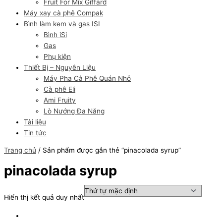
Fruit For Mix Giffard
Máy xay cà phê Compak
Bình làm kem và gas ISI
Bình iSi
Gas
Phụ kiện
Thiết Bị – Nguyên Liệu
Máy Pha Cà Phê Quán Nhỏ
Cà phê Eli
Ami Fruity
Lò Nướng Đa Năng
Tài liệu
Tin tức
Trang chủ
/ Sản phẩm được gắn thẻ “pinacolada syrup”
pinacolada syrup
Hiển thị kết quả duy nhất