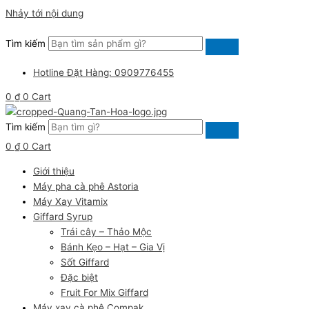
Nhảy tới nội dung
Tìm kiếm
Hotline Đặt Hàng: 0909776455
0
₫
0
Cart
Tìm kiếm
0
₫
0
Cart
Giới thiệu
Máy pha cà phê Astoria
Máy Xay Vitamix
Giffard Syrup
Trái cây – Thảo Mộc
Bánh Kẹo – Hạt – Gia Vị
Sốt Giffard
Đặc biệt
Fruit For Mix Giffard
Máy xay cà phê Compak