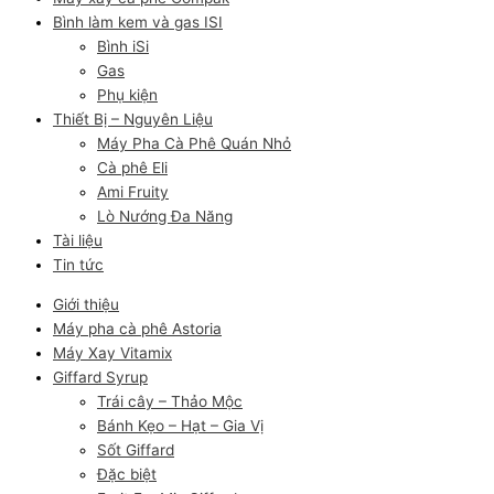
Bình làm kem và gas ISI
Bình iSi
Gas
Phụ kiện
Thiết Bị – Nguyên Liệu
Máy Pha Cà Phê Quán Nhỏ
Cà phê Eli
Ami Fruity
Lò Nướng Đa Năng
Tài liệu
Tin tức
Giới thiệu
Máy pha cà phê Astoria
Máy Xay Vitamix
Giffard Syrup
Trái cây – Thảo Mộc
Bánh Kẹo – Hạt – Gia Vị
Sốt Giffard
Đặc biệt