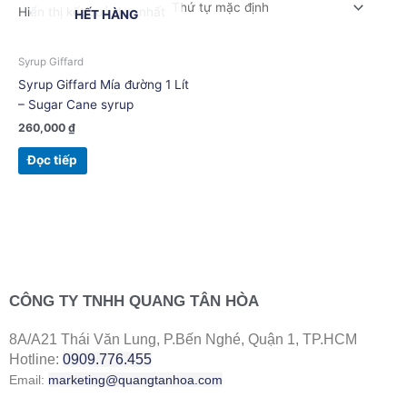
Hiển thị kết quả duy nhất
HẾT HÀNG
Syrup Giffard
Syrup Giffard Mía đường 1 Lít
– Sugar Cane syrup
260,000
₫
Đọc tiếp
CÔNG TY TNHH QUANG TÂN HÒA
8A/A21 Thái Văn Lung, P.Bến Nghé, Quận 1, TP.HCM
Hotline:
0909.776.455
Email:
marketing@quangtanhoa.com