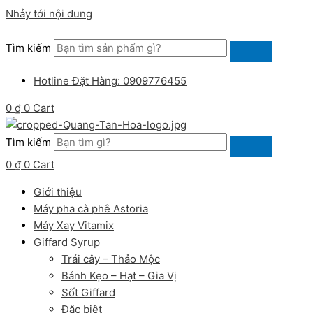
Nhảy tới nội dung
Tìm kiếm
Hotline Đặt Hàng: 0909776455
0
₫
0
Cart
Tìm kiếm
0
₫
0
Cart
Giới thiệu
Máy pha cà phê Astoria
Máy Xay Vitamix
Giffard Syrup
Trái cây – Thảo Mộc
Bánh Kẹo – Hạt – Gia Vị
Sốt Giffard
Đặc biệt