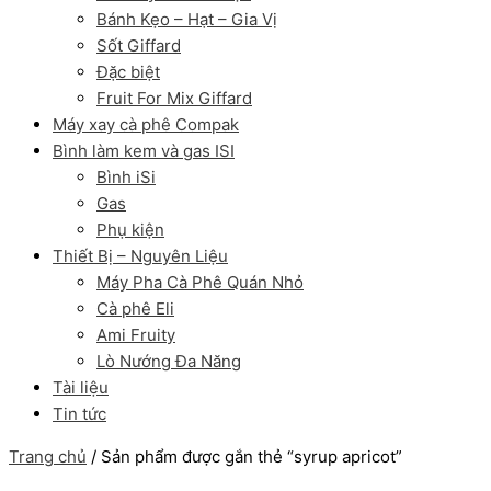
Bánh Kẹo – Hạt – Gia Vị
Sốt Giffard
Đặc biệt
Fruit For Mix Giffard
Máy xay cà phê Compak
Bình làm kem và gas ISI
Bình iSi
Gas
Phụ kiện
Thiết Bị – Nguyên Liệu
Máy Pha Cà Phê Quán Nhỏ
Cà phê Eli
Ami Fruity
Lò Nướng Đa Năng
Tài liệu
Tin tức
Trang chủ
/ Sản phẩm được gắn thẻ “syrup apricot”