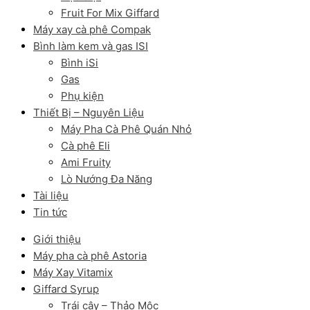
Fruit For Mix Giffard
Máy xay cà phê Compak
Bình làm kem và gas ISI
Bình iSi
Gas
Phụ kiện
Thiết Bị – Nguyên Liệu
Máy Pha Cà Phê Quán Nhỏ
Cà phê Eli
Ami Fruity
Lò Nướng Đa Năng
Tài liệu
Tin tức
Giới thiệu
Máy pha cà phê Astoria
Máy Xay Vitamix
Giffard Syrup
Trái cây – Thảo Mộc