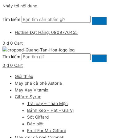
Nhảy tới nội dung
Tìm kiếm
Hotline Đặt Hàng: 0909776455
0
₫
0
Cart
Tìm kiếm
0
₫
0
Cart
Giới thiệu
Máy pha cà phê Astoria
Máy Xay Vitamix
Giffard Syrup
Trái cây – Thảo Mộc
Bánh Kẹo – Hạt – Gia Vị
Sốt Giffard
Đặc biệt
Fruit For Mix Giffard
Máy xay cà phê Compak