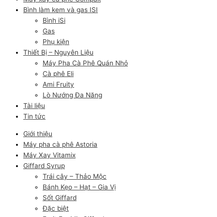
Bình làm kem và gas ISI
Bình iSi
Gas
Phụ kiện
Thiết Bị – Nguyên Liệu
Máy Pha Cà Phê Quán Nhỏ
Cà phê Eli
Ami Fruity
Lò Nướng Đa Năng
Tài liệu
Tin tức
Giới thiệu
Máy pha cà phê Astoria
Máy Xay Vitamix
Giffard Syrup
Trái cây – Thảo Mộc
Bánh Kẹo – Hạt – Gia Vị
Sốt Giffard
Đặc biệt