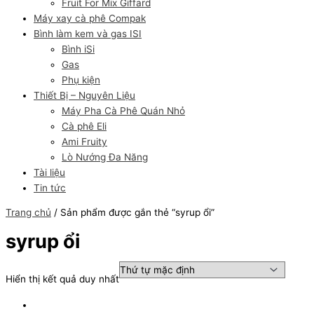
Fruit For Mix Giffard
Máy xay cà phê Compak
Bình làm kem và gas ISI
Bình iSi
Gas
Phụ kiện
Thiết Bị – Nguyên Liệu
Máy Pha Cà Phê Quán Nhỏ
Cà phê Eli
Ami Fruity
Lò Nướng Đa Năng
Tài liệu
Tin tức
Trang chủ
/ Sản phẩm được gắn thẻ “syrup ổi”
syrup ổi
Hiển thị kết quả duy nhất