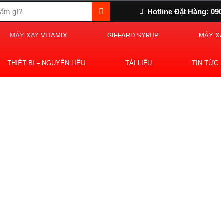
Hotline Đặt Hàng: 09
MÁY XAY VITAMIX
GIFFARD SYRUP
MÁY X
THIẾT BỊ – NGUYÊN LIỆU
TÀI LIỆU
TIN TỨC