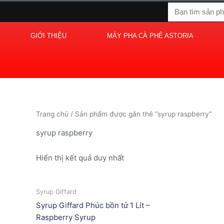
Nhảy
Tìm
tới
kiếm
nội
GIỚI THIỆU
MÁY PHA CÀ PHÊ ASTORIA
dung
Trang chủ
/ Sản phẩm được gắn thẻ “syrup raspberry”
syrup raspberry
Hiển thị kết quả duy nhất
Syrup Giffard
Syrup Giffard Phúc bồn tử 1 Lít –
Raspberry Syrup