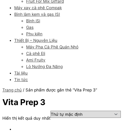
Fruit For Mix Giffard
Máy xay cà phê Compak
Bình làm kem và gas ISI
Bình iSi
Gas
Phụ kiện
Thiết Bị – Nguyên Liệu
Máy Pha Cà Phê Quán Nhỏ
Cà phê Eli
Ami Fruity
Lò Nướng Đa Năng
Tài liệu
Tin tức
Trang chủ
/ Sản phẩm được gắn thẻ “Vita Prep 3”
Vita Prep 3
Hiển thị kết quả duy nhất