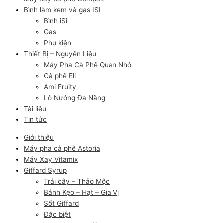
Bình làm kem và gas ISI
Bình iSi
Gas
Phụ kiện
Thiết Bị – Nguyên Liệu
Máy Pha Cà Phê Quán Nhỏ
Cà phê Eli
Ami Fruity
Lò Nướng Đa Năng
Tài liệu
Tin tức
Giới thiệu
Máy pha cà phê Astoria
Máy Xay Vitamix
Giffard Syrup
Trái cây – Thảo Mộc
Bánh Kẹo – Hạt – Gia Vị
Sốt Giffard
Đặc biệt