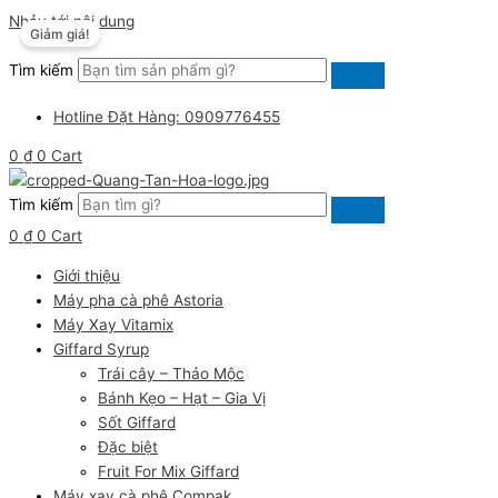
Nhảy tới nội dung
Giảm giá!
Tìm kiếm
Hotline Đặt Hàng: 0909776455
0
₫
0
Cart
Tìm kiếm
0
₫
0
Cart
Giới thiệu
Máy pha cà phê Astoria
Máy Xay Vitamix
Giffard Syrup
Trái cây – Thảo Mộc
Bánh Kẹo – Hạt – Gia Vị
Sốt Giffard
Đặc biệt
Fruit For Mix Giffard
Máy xay cà phê Compak