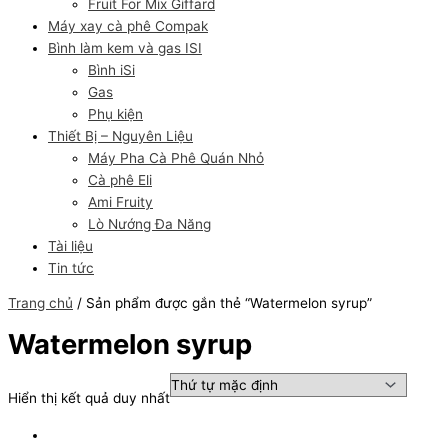
Fruit For Mix Giffard
Máy xay cà phê Compak
Bình làm kem và gas ISI
Bình iSi
Gas
Phụ kiện
Thiết Bị – Nguyên Liệu
Máy Pha Cà Phê Quán Nhỏ
Cà phê Eli
Ami Fruity
Lò Nướng Đa Năng
Tài liệu
Tin tức
Trang chủ
/ Sản phẩm được gắn thẻ “Watermelon syrup”
Watermelon syrup
Hiển thị kết quả duy nhất