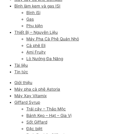
Bình làm kem và gas ISI
Bình iSi
Gas
Phụ kiện
Thiết Bị – Nguyên Liệu
Máy Pha Cà Phê Quán Nhỏ
Cà phê Eli
Ami Fruity
Lò Nướng Đa Năng
Tài liệu
Tin tức
Giới thiệu
Máy pha cà phê Astoria
Máy Xay Vitamix
Giffard Syrup
Trái cây – Thảo Mộc
Bánh Kẹo – Hạt – Gia Vị
Sốt Giffard
Đặc biệt