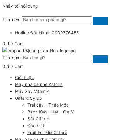
Nhảy tới nội dung
Tìm kiếm
Hotline Đặt Hàng: 0909776455
0
₫
0
Cart
Tìm kiếm
0
₫
0
Cart
Giới thiệu
Máy pha cà phê Astoria
Máy Xay Vitamix
Giffard Syrup
Trái cây – Thảo Mộc
Bánh Kẹo – Hạt – Gia Vị
Sốt Giffard
Đặc biệt
Fruit For Mix Giffard
Máy xay cà phê Compak