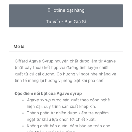
Agave
(Cây
Hotline đặt hàng
thùa)
1000
Tư Vấn - Báo Giá Sỉ
ML
-
Agave
Syrup
Mô tả
số
lượng
Giffard Agave Syrup nguyên chất được làm từ Agave
(mật cây thùa) kết hợp với đường tinh luyện chiết
xuất từ củ cải đường. Có hương vị ngọt nhẹ nhàng và
tinh tế mang lại hương vị riêng biệt khi pha chế.
Đặc điểm nổi bật của Agave s
yrup
Agave syrup
được sản xuất theo công nghệ
hiện đại, quy trình sản xuất khép kín.
Thành phần tự nhiên được kiểm tra nghiêm
ngặt từ khâu lựa chọn tới chiết xuất.
Không chất bảo quản, đảm bảo an toàn cho