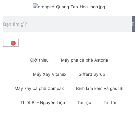
Nhảy
tới
nội
Tìm
dung
kiếm
0
Cart
Giới thiệu
Máy pha cà phê Astoria
Máy Xay Vitamix
Giffard Syrup
Máy xay cà phê Compak
Bình làm kem và gas ISI
Thiết Bị – Nguyên Liệu
Tài liệu
Tin tức