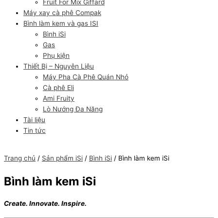
Fruit For Mix Giffard
Máy xay cà phê Compak
Bình làm kem và gas ISI
Bình iSi
Gas
Phụ kiện
Thiết Bị – Nguyên Liệu
Máy Pha Cà Phê Quán Nhỏ
Cà phê Eli
Ami Fruity
Lò Nướng Đa Năng
Tài liệu
Tin tức
Trang chủ
/
Sản phẩm iSi
/
Bình iSi
/ Bình làm kem iSi
Bình làm kem iSi
Create. Innovate. Inspire.