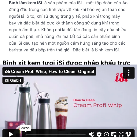
Bình làm kem iSi
là sản phẩm của iSi – một tập đoàn của Áo
đứng đầu trong các lĩnh vực về khí: khí bảo vệ an toàn cho
người lái ô tô, khí sử dụng trong y tế, pháo khí trong máy
bay và đặc biệt đã cực kỳ thành công sử dụng khí trong
ngành ẩm thực. Không chỉ là đối tác đáng tin cậy của nhiều
quán cà phê, nhà hàng lớn mà tất cả các sản phẩm bình
của iSi đều tạo nên một nguồn cảm hứng sáng tạo cho các
barista và đầu bếp trên thế giới. Đặc biệt là bình kem iSi.
Bình xịt kem tươi iSi được nhập khẩu trực
tiếp tại Áo
Bình kem iSi được chia làm 2 phần chính là đầu bình và thân bình,
thân bình được thiết kế chắn chắn bằng thép không gỉ nguyên khối
100%. Đảm bảo độ an toàn tuyệt đối khi sử dụng. Đầu bình là phần
tập trung mọi tinh hoa công nghệ của iSi, với đầu sạc, vòi xịt kem,
van khí, ron silicone. Là bộ phận chủ yếu để tạo ra kem, giữ ổn
định áp suất khí nên. Để kem có thể duy trì được trong tủ lạnh lên
đến 10 ngày.
Lợi thế đặc biệt mà
bình làm kem iSi
mang lại chính là khả năng