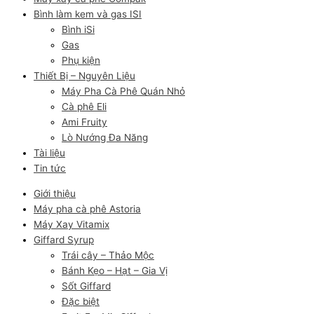
Bình làm kem và gas ISI
Bình iSi
Gas
Phụ kiện
Thiết Bị – Nguyên Liệu
Máy Pha Cà Phê Quán Nhỏ
Cà phê Eli
Ami Fruity
Lò Nướng Đa Năng
Tài liệu
Tin tức
Giới thiệu
Máy pha cà phê Astoria
Máy Xay Vitamix
Giffard Syrup
Trái cây – Thảo Mộc
Bánh Kẹo – Hạt – Gia Vị
Sốt Giffard
Đặc biệt