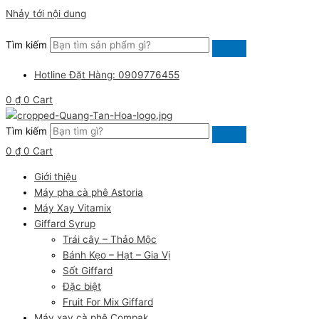
Nhảy tới nội dung
Tìm kiếm
Hotline Đặt Hàng: 0909776455
0
₫
0
Cart
Tìm kiếm
0
₫
0
Cart
Giới thiệu
Máy pha cà phê Astoria
Máy Xay Vitamix
Giffard Syrup
Trái cây – Thảo Mộc
Bánh Kẹo – Hạt – Gia Vị
Sốt Giffard
Đặc biệt
Fruit For Mix Giffard
Máy xay cà phê Compak