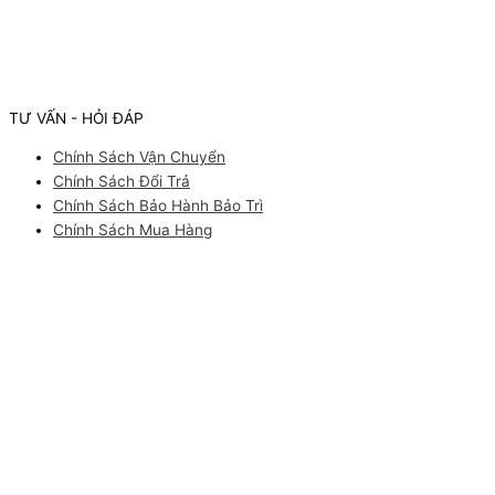
TƯ VẤN - HỎI ĐÁP
Chính Sách Vận Chuyển
Chính Sách Đổi Trả
Chính Sách Bảo Hành Bảo Trì
Chính Sách Mua Hàng
Facebook
Youtube
Instagram
Pinterest
ĐĂNG KÝ NHẬN tư vấn
Bạn cần tư vấn thông tin sản phẩm? Bạn muốn nhận báo giá nhập
sỉ thiết bị/ nguyên liệu tại Quang Tân Hòa? Hãy để lại thông tin để
nhận tư vấn báo giá nhanh nhất