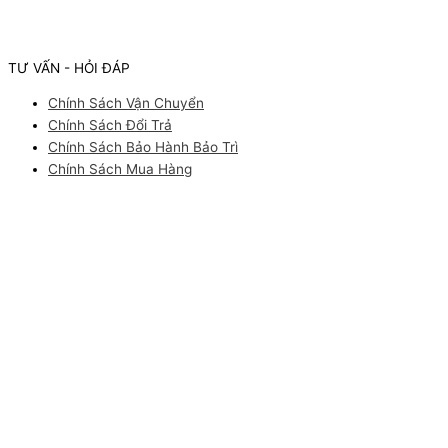
TƯ VẤN - HỎI ĐÁP
Chính Sách Vận Chuyển
Chính Sách Đổi Trả
Chính Sách Bảo Hành Bảo Trì
Chính Sách Mua Hàng
Facebook
Youtube
Instagram
Pinterest
ĐĂNG KÝ NHẬN tư vấn
Bạn cần tư vấn thông tin sản phẩm? Bạn muốn nhận báo giá nhập
sỉ thiết bị/ nguyên liệu tại Quang Tân Hòa? Hãy để lại thông tin để
nhận tư vấn báo giá nhanh nhất