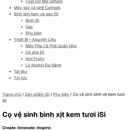
Fruit For Mix Giffard
Máy xay cà phê Compak
Bình làm kem và gas ISI
Bình iSi
Gas
Phụ kiện
Thiết Bị – Nguyên Liệu
Máy Pha Cà Phê Quán Nhỏ
Cà phê Eli
Ami Fruity
Lò Nướng Đa Năng
Tài liệu
Tin tức
Trang chủ
/
Sản phẩm iSi
/
Phụ kiện
/ Cọ vệ sinh bình xịt kem tươi
iSi
Cọ vệ sinh bình xịt kem tươi iSi
Create. Innovate. Inspire.