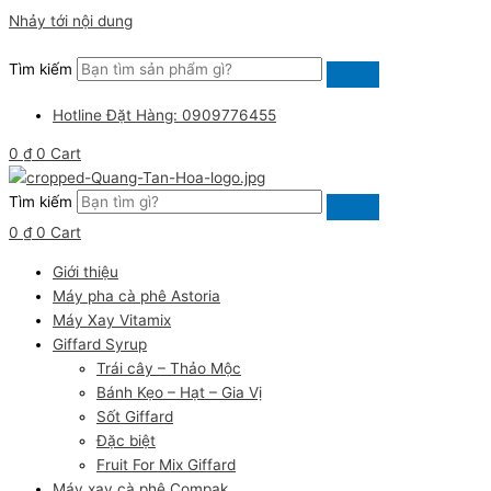
Nhảy tới nội dung
Tìm kiếm
Hotline Đặt Hàng: 0909776455
0
₫
0
Cart
Tìm kiếm
0
₫
0
Cart
Giới thiệu
Máy pha cà phê Astoria
Máy Xay Vitamix
Giffard Syrup
Trái cây – Thảo Mộc
Bánh Kẹo – Hạt – Gia Vị
Sốt Giffard
Đặc biệt
Fruit For Mix Giffard
Máy xay cà phê Compak