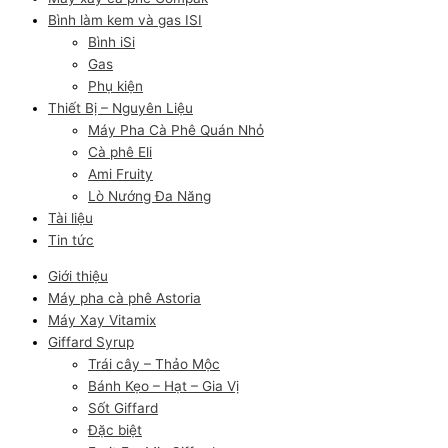
Bình làm kem và gas ISI
Bình iSi
Gas
Phụ kiện
Thiết Bị – Nguyên Liệu
Máy Pha Cà Phê Quán Nhỏ
Cà phê Eli
Ami Fruity
Lò Nướng Đa Năng
Tài liệu
Tin tức
Giới thiệu
Máy pha cà phê Astoria
Máy Xay Vitamix
Giffard Syrup
Trái cây – Thảo Mộc
Bánh Kẹo – Hạt – Gia Vị
Sốt Giffard
Đặc biệt