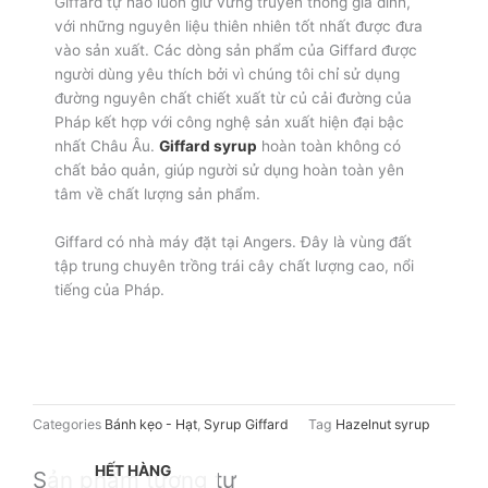
Giffard tự hào luôn giữ vững truyền thống gia đình,
với những nguyên liệu thiên nhiên tốt nhất được đưa
vào sản xuất. Các dòng sản phẩm của Giffard được
người dùng yêu thích bởi vì chúng tôi chỉ sử dụng
đường nguyên chất chiết xuất từ củ cải đường của
Pháp kết hợp với công nghệ sản xuất hiện đại bậc
nhất Châu Âu.
Giffard syrup
hoàn toàn không có
chất bảo quản, giúp người sử dụng hoàn toàn yên
tâm về chất lượng sản phẩm.
Giffard có nhà máy đặt tại Angers. Đây là vùng đất
tập trung chuyên trồng trái cây chất lượng cao, nổi
tiếng của Pháp.
Categories
Bánh kẹo - Hạt
,
Syrup Giffard
Tag
Hazelnut syrup
HẾT HÀNG
Sản phẩm tương tự