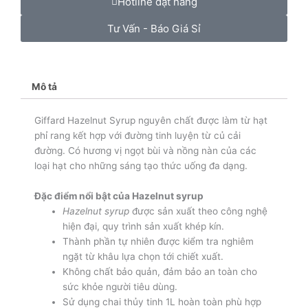
Hotline đặt hàng
1
Lít
Tư Vấn - Báo Giá Sỉ
-
Hazelnut
Syrup
số
Mô tả
lượng
Giffard Hazelnut Syrup nguyên chất được làm từ hạt
phỉ rang kết hợp với đường tinh luyện từ củ cải
đường. Có hương vị ngọt bùi và nồng nàn của các
loại hạt cho những sáng tạo thức uống đa dạng.
Đặc điểm nổi b
ật của Hazelnut syrup
Hazelnut syrup
được sản xuất theo công nghệ
hiện đại, quy trình sản xuất khép kín.
Thành phần tự nhiên được kiểm tra nghiêm
ngặt từ khâu lựa chọn tới chiết xuất.
Không chất bảo quản, đảm bảo an toàn cho
sức khỏe người tiêu dùng.
Sử dụng chai thủy tinh 1L hoàn toàn phù hợp