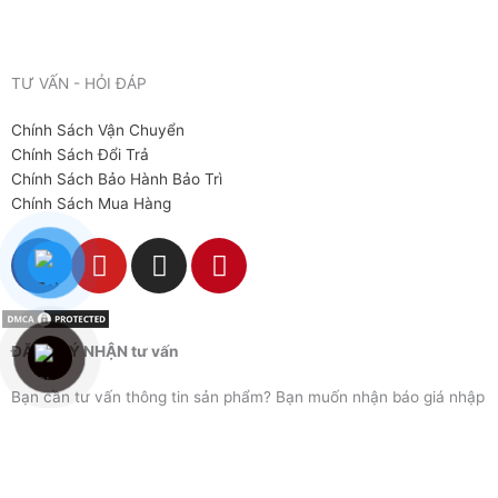
TƯ VẤN - HỎI ĐÁP
Chính Sách Vận Chuyển
Chính Sách Đổi Trả
Chính Sách Bảo Hành Bảo Trì
Chính Sách Mua Hàng
F
Y
I
P
a
o
n
i
c
u
s
n
e
t
t
t
ĐĂNG KÝ NHẬN tư vấn
b
u
a
e
o
b
g
r
Bạn cần tư vấn thông tin sản phẩm? Bạn muốn nhận báo giá nhập
o
e
r
e
sỉ thiết bị/ nguyên liệu tại Quang Tân Hòa? Hãy để lại thông tin để
k
a
s
nhận tư vấn báo giá nhanh nhất
m
t