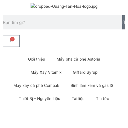
Nhảy
tới
nội
Tìm
dung
kiếm
0
Cart
Giới thiệu
Máy pha cà phê Astoria
Máy Xay Vitamix
Giffard Syrup
Máy xay cà phê Compak
Bình làm kem và gas ISI
Thiết Bị – Nguyên Liệu
Tài liệu
Tin tức