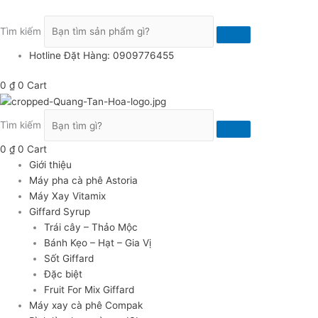
Nhảy
Syrup
tới
Giffard
Tìm kiếm
nội
Vải
dung
1
Hotline Đặt Hàng: 0909776455
Lít
-
0
₫
0
Cart
Lychee
Syrup
Tìm kiếm
số
lượng
0
₫
0
Cart
Giới thiệu
Máy pha cà phê Astoria
Máy Xay Vitamix
Giffard Syrup
Trái cây – Thảo Mộc
Bánh Kẹo – Hạt – Gia Vị
Sốt Giffard
Đặc biệt
Fruit For Mix Giffard
Máy xay cà phê Compak