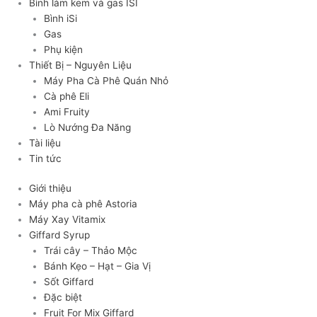
Bình làm kem và gas ISI
Bình iSi
Gas
Phụ kiện
Thiết Bị – Nguyên Liệu
Máy Pha Cà Phê Quán Nhỏ
Cà phê Eli
Ami Fruity
Lò Nướng Đa Năng
Tài liệu
Tin tức
Giới thiệu
Máy pha cà phê Astoria
Máy Xay Vitamix
Giffard Syrup
Trái cây – Thảo Mộc
Bánh Kẹo – Hạt – Gia Vị
Sốt Giffard
Đặc biệt
Fruit For Mix Giffard