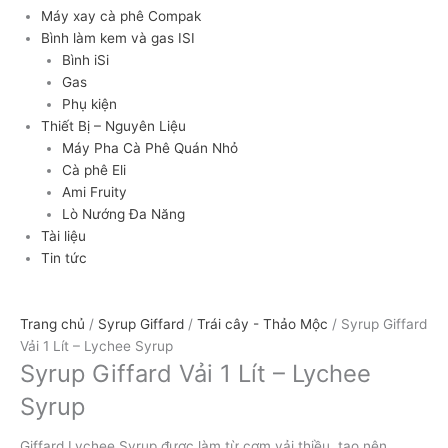
Máy xay cà phê Compak
Bình làm kem và gas ISI
Bình iSi
Gas
Phụ kiện
Thiết Bị – Nguyên Liệu
Máy Pha Cà Phê Quán Nhỏ
Cà phê Eli
Ami Fruity
Lò Nướng Đa Năng
Tài liệu
Tin tức
Trang chủ
/
Syrup Giffard
/
Trái cây - Thảo Mộc
/ Syrup Giffard
Vải 1 Lít – Lychee Syrup
Syrup Giffard Vải 1 Lít – Lychee
Syrup
Giffard Lychee Syrup được làm từ cơm vải thiều, tạo nên