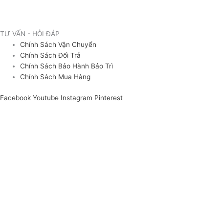
TƯ VẤN - HỎI ĐÁP
Chính Sách Vận Chuyển
Chính Sách Đổi Trả
Chính Sách Bảo Hành Bảo Trì
Chính Sách Mua Hàng
Facebook
Youtube
Instagram
Pinterest
ĐĂNG KÝ NHẬN tư vấn
Bạn cần tư vấn thông tin sản phẩm? Bạn muốn nhận báo giá nhập sỉ
thiết bị/ nguyên liệu tại Quang Tân Hòa? Hãy để lại thông tin để nhận
tư vấn báo giá nhanh nhất