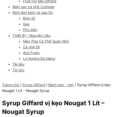
Fruit For Mix Giffard
Máy xay cà phê Compak
Bình làm kem và gas ISI
Bình iSi
Gas
Phụ kiện
Thiết Bị – Nguyên Liệu
Máy Pha Cà Phê Quán Nhỏ
Cà phê Eli
Ami Fruity
Lò Nướng Đa Năng
Tài liệu
Tin tức
Trang chủ
/
Syrup Giffard
/
Bánh kẹo - Hạt
/ Syrup Giffard vị kẹo
Nougat 1 Lít – Nougat Syrup
Syrup Giffard vị kẹo Nougat 1 Lít –
Nougat Syrup