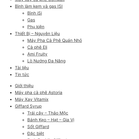
Bình làm kem và gas ISI
Bình iSi
Gas
Phụ kiện
Thiết Bị – Nguyên Liệu
Máy Pha Cà Phê Quán Nhỏ
Cà phê Eli
Ami Fruity
Lò Nướng Đa Năng
Tài liệu
Tin tức
Giới thiệu
Máy pha cà phê Astoria
Máy Xay Vitamix
Giffard Syrup
Trái cây – Thảo Mộc
Bánh Kẹo – Hạt – Gia Vị
Sốt Giffard
Đặc biệt