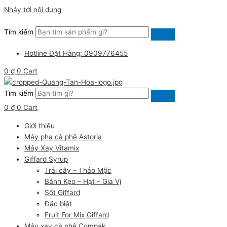
Nhảy tới nội dung
Tìm kiếm
Hotline Đặt Hàng: 0909776455
0
₫
0
Cart
Tìm kiếm
0
₫
0
Cart
Giới thiệu
Máy pha cà phê Astoria
Máy Xay Vitamix
Giffard Syrup
Trái cây – Thảo Mộc
Bánh Kẹo – Hạt – Gia Vị
Sốt Giffard
Đặc biệt
Fruit For Mix Giffard
Máy xay cà phê Compak