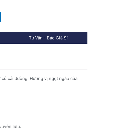
Tư Vấn - Báo Giá Sỉ
ừ củ cải đường. Hương vị ngọt ngào của
guyên liệu.