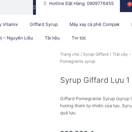
Hotline Đặt Hàng: 0909776455
0
Ca
 Vitamix
Giffard Syrup
Máy xay cà phê Compak
Bị – Nguyên Liệu
Tài liệu
Tin tức
Trang chủ
/
Syrup Giffard
/
Trái cây 
Pomegrante syrup
Syrup Giffard Lựu 1
Giffard Pomegrante Syrup (syrup l
hương thơm tự nhiên của lựu. Syru
quả lựu.