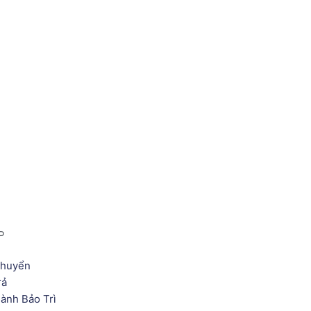
P
Chuyển
rả
ành Bảo Trì