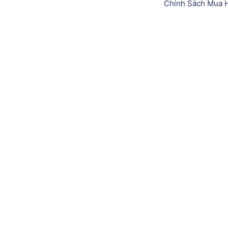
Chính Sách Mua 
 sỉ thiết bị/ nguyên liệu tại Quang Tân Hòa? Hãy để lại thông 