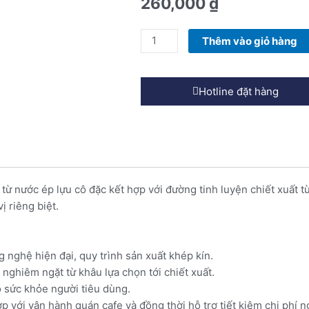
260,000
₫
Syrup
Thêm vào giỏ hàng
Giffard
Lựu
1
Hotline đặt hàng
Lít
-
Pomegrante
syrup
số
lượng
ừ nước ép lựu cô đặc kết hợp với đường tinh luyện chiết xuất t
ị riêng biệt.
 nghệ hiện đại, quy trình sản xuất khép kín.
 nghiêm ngặt từ khâu lựa chọn tới chiết xuất.
 sức khỏe người tiêu dùng.
p với vận hành quán cafe và đồng thời hỗ trợ tiết kiệm chi phí n