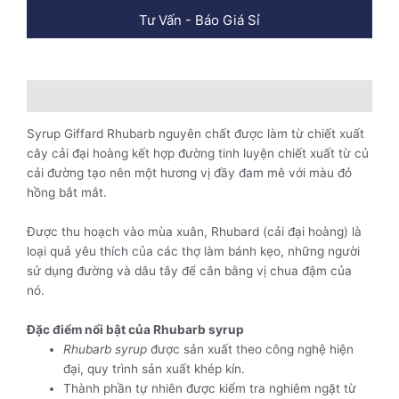
1
Tư Vấn - Báo Giá Sỉ
Lít
-
Rhubarb
Syrup
Mô tả
số
lượng
Syrup Giffard Rhubarb nguyên chất được làm từ chiết xuất
cây cải đại hoàng kết hợp đường tinh luyện chiết xuất từ củ
cải đường tạo nên một hương vị đầy đam mê với màu đỏ
hồng bắt mắt.
Được thu hoạch vào mùa xuân, Rhubard (cải đại hoàng) là
loại quả yêu thích của các thợ làm bánh kẹo, những người
sử dụng đường và dâu tây để cân bằng vị chua đậm của
nó.
Đặc điểm nổi b
ật của Rhubarb syrup
Rhubarb syrup
được sản xuất theo công nghệ hiện
đại, quy trình sản xuất khép kín.
Thành phần tự nhiên được kiểm tra nghiêm ngặt từ