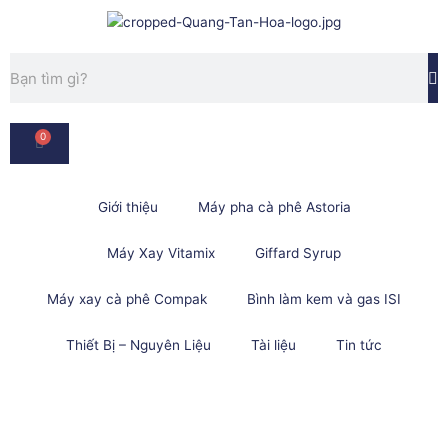
Nhảy
tới
nội
Tìm
dung
kiếm
0
Cart
Giới thiệu
Máy pha cà phê Astoria
Máy Xay Vitamix
Giffard Syrup
Máy xay cà phê Compak
Bình làm kem và gas ISI
Thiết Bị – Nguyên Liệu
Tài liệu
Tin tức