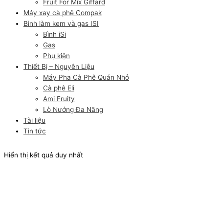
Fruit For Mix Giffard
Máy xay cà phê Compak
Bình làm kem và gas ISI
Bình iSi
Gas
Phụ kiện
Thiết Bị – Nguyên Liệu
Máy Pha Cà Phê Quán Nhỏ
Cà phê Eli
Ami Fruity
Lò Nướng Đa Năng
Tài liệu
Tin tức
Hiển thị kết quả duy nhất