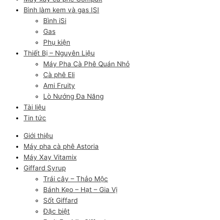
Bình làm kem và gas ISI
Bình iSi
Gas
Phụ kiện
Thiết Bị – Nguyên Liệu
Máy Pha Cà Phê Quán Nhỏ
Cà phê Eli
Ami Fruity
Lò Nướng Đa Năng
Tài liệu
Tin tức
Giới thiệu
Máy pha cà phê Astoria
Máy Xay Vitamix
Giffard Syrup
Trái cây – Thảo Mộc
Bánh Kẹo – Hạt – Gia Vị
Sốt Giffard
Đặc biệt