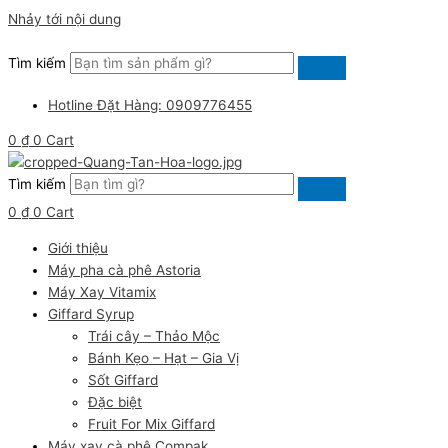
Nhảy tới nội dung
Tìm kiếm
Hotline Đặt Hàng: 0909776455
0
₫
0
Cart
Tìm kiếm
0
₫
0
Cart
Giới thiệu
Máy pha cà phê Astoria
Máy Xay Vitamix
Giffard Syrup
Trái cây – Thảo Mộc
Bánh Kẹo – Hạt – Gia Vị
Sốt Giffard
Đặc biệt
Fruit For Mix Giffard
Máy xay cà phê Compak