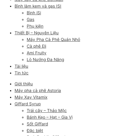
Bình làm kem và gas ISI
Bình iSi
Gas
Phụ kiện
Thiết Bị – Nguyên Liệu
Máy Pha Cà Phê Quán Nhỏ
Cà phê Eli
Ami Fruity
Lò Nướng Đa Năng
Tài liệu
Tin tức
Giới thiệu
Máy pha cà phê Astoria
Máy Xay Vitamix
Giffard Syrup
Trái cây – Thảo Mộc
Bánh Kẹo – Hạt – Gia Vị
Sốt Giffard
Đặc biệt