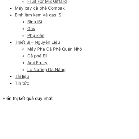
Fruit For Mix Giffard
Máy xay cà phê Compak
Bình làm kem và gas ISI
Bình iSi
Gas
Phụ kiện
Thiết Bị – Nguyên Liệu
Máy Pha Cà Phê Quán Nhỏ
Cà phê Eli
Ami Fruity
Lò Nướng Đa Năng
Tài liệu
Tin tức
Hiển thị kết quả duy nhất