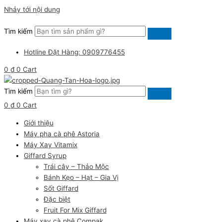
Nhảy tới nội dung
Tìm kiếm
Hotline Đặt Hàng: 0909776455
0
₫
0
Cart
Tìm kiếm
0
₫
0
Cart
Giới thiệu
Máy pha cà phê Astoria
Máy Xay Vitamix
Giffard Syrup
Trái cây – Thảo Mộc
Bánh Kẹo – Hạt – Gia Vị
Sốt Giffard
Đặc biệt
Fruit For Mix Giffard
Máy xay cà phê Compak