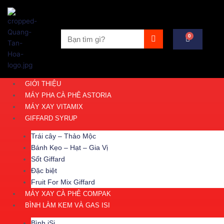
Nhảy
tới
nội
Tìm
0
dung
Cart
kiếm
GIỚI THIỆU
MÁY PHA CÀ PHÊ ASTORIA
MÁY XAY VITAMIX
GIFFARD SYRUP
Trái cây – Thảo Mộc
Bánh Kẹo – Hạt – Gia Vị
Sốt Giffard
Đặc biệt
Fruit For Mix Giffard
MÁY XAY CÀ PHÊ COMPAK
BÌNH LÀM KEM VÀ GAS ISI
Bình iSi