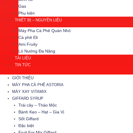
Gas
Phụ kiện
THIẾT BỊ – NGUYÊN LIỆU
Máy Pha Cà Phê Quán Nhỏ
Cà phê Eli
Ami Fruity
Lò Nướng Đa Năng
TÀI LIỆU
TIN TỨC
GIỚI THIỆU
MÁY PHA CÀ PHÊ ASTORIA
MÁY XAY VITAMIX
GIFFARD SYRUP
Trái cây – Thảo Mộc
Bánh Kẹo – Hạt – Gia Vị
Sốt Giffard
Đặc biệt
Fruit For Mix Giffard