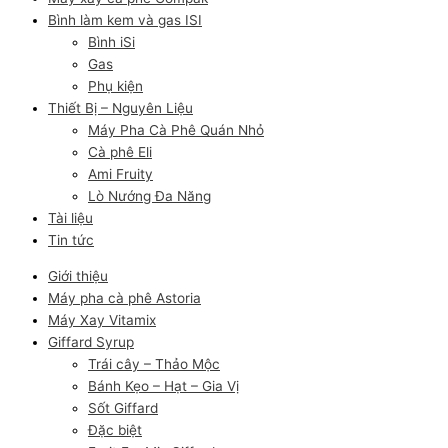
Bình làm kem và gas ISI
Bình iSi
Gas
Phụ kiện
Thiết Bị – Nguyên Liệu
Máy Pha Cà Phê Quán Nhỏ
Cà phê Eli
Ami Fruity
Lò Nướng Đa Năng
Tài liệu
Tin tức
Giới thiệu
Máy pha cà phê Astoria
Máy Xay Vitamix
Giffard Syrup
Trái cây – Thảo Mộc
Bánh Kẹo – Hạt – Gia Vị
Sốt Giffard
Đặc biệt