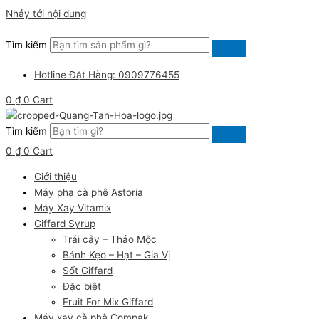
Nhảy tới nội dung
Tìm kiếm
Hotline Đặt Hàng: 0909776455
0
₫
0
Cart
Tìm kiếm
0
₫
0
Cart
Giới thiệu
Máy pha cà phê Astoria
Máy Xay Vitamix
Giffard Syrup
Trái cây – Thảo Mộc
Bánh Kẹo – Hạt – Gia Vị
Sốt Giffard
Đặc biệt
Fruit For Mix Giffard
Máy xay cà phê Compak