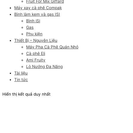
Fruit For Mix Giffard
Máy xay cà phê Compak
Bình làm kem và gas ISI
Bình iSi
Gas
Phụ kiện
Thiết Bị – Nguyên Liệu
Máy Pha Cà Phê Quán Nhỏ
Cà phê Eli
Ami Fruity
Lò Nướng Đa Năng
Tài liệu
Tin tức
Hiển thị kết quả duy nhất