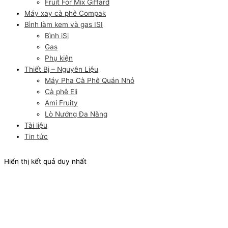
Fruit For Mix Giffard
Máy xay cà phê Compak
Bình làm kem và gas ISI
Bình iSi
Gas
Phụ kiện
Thiết Bị – Nguyên Liệu
Máy Pha Cà Phê Quán Nhỏ
Cà phê Eli
Ami Fruity
Lò Nướng Đa Năng
Tài liệu
Tin tức
Hiển thị kết quả duy nhất