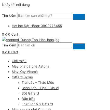
Nhảy tới nội dung
Tìm kiếm
Hotline Đặt Hàng: 0909776455
0
₫
0
Cart
Tìm kiếm
0
₫
0
Cart
Giới thiệu
Máy pha cà phê Astoria
Máy Xay Vitamix
Giffard Syrup
Trái cây – Thảo Mộc
Bánh Kẹo – Hạt – Gia Vị
Sốt Giffard
Đặc biệt
Fruit For Mix Giffard
Máy xay cà phê Compak