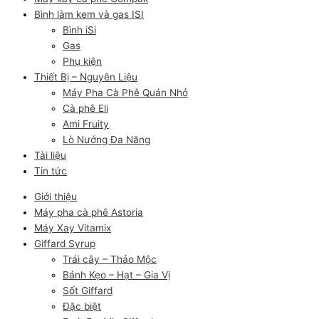
Bình làm kem và gas ISI
Bình iSi
Gas
Phụ kiện
Thiết Bị – Nguyên Liệu
Máy Pha Cà Phê Quán Nhỏ
Cà phê Eli
Ami Fruity
Lò Nướng Đa Năng
Tài liệu
Tin tức
Giới thiệu
Máy pha cà phê Astoria
Máy Xay Vitamix
Giffard Syrup
Trái cây – Thảo Mộc
Bánh Kẹo – Hạt – Gia Vị
Sốt Giffard
Đặc biệt