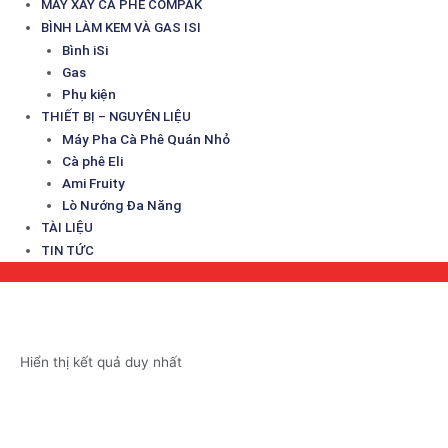
MÁY XAY CÀ PHÊ COMPAK
BÌNH LÀM KEM VÀ GAS ISI
Bình iSi
Gas
Phụ kiện
THIẾT BỊ – NGUYÊN LIỆU
Máy Pha Cà Phê Quán Nhỏ
Cà phê Eli
Ami Fruity
Lò Nướng Đa Năng
TÀI LIỆU
TIN TỨC
Hiển thị kết quả duy nhất