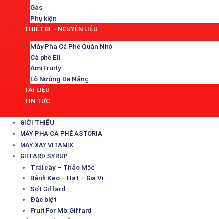
Gas
Phụ kiện
THIẾT BỊ – NGUYÊN LIỆU
Máy Pha Cà Phê Quán Nhỏ
Cà phê Eli
Ami Fruity
Lò Nướng Đa Năng
TÀI LIỆU
TIN TỨC
GIỚI THIỆU
MÁY PHA CÀ PHÊ ASTORIA
MÁY XAY VITAMIX
GIFFARD SYRUP
Trái cây – Thảo Mộc
Bánh Kẹo – Hạt – Gia Vị
Sốt Giffard
Đặc biệt
Fruit For Mix Giffard