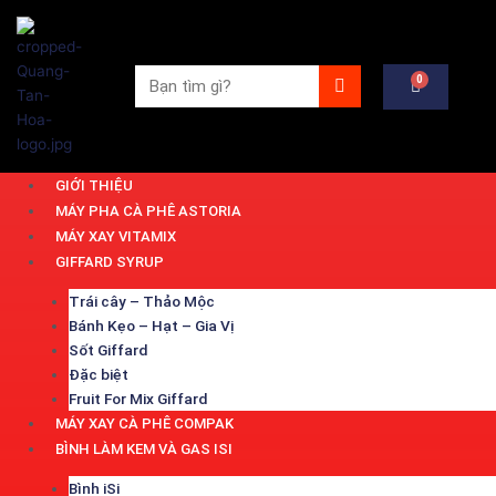
Nhảy
tới
nội
Tìm
0
Cart
dung
kiếm
GIỚI THIỆU
MÁY PHA CÀ PHÊ ASTORIA
MÁY XAY VITAMIX
GIFFARD SYRUP
Trái cây – Thảo Mộc
Bánh Kẹo – Hạt – Gia Vị
Sốt Giffard
Đặc biệt
Fruit For Mix Giffard
MÁY XAY CÀ PHÊ COMPAK
BÌNH LÀM KEM VÀ GAS ISI
Bình iSi