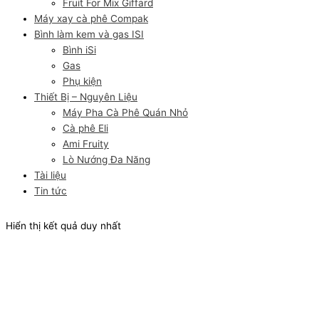
Fruit For Mix Giffard
Máy xay cà phê Compak
Bình làm kem và gas ISI
Bình iSi
Gas
Phụ kiện
Thiết Bị – Nguyên Liệu
Máy Pha Cà Phê Quán Nhỏ
Cà phê Eli
Ami Fruity
Lò Nướng Đa Năng
Tài liệu
Tin tức
Hiển thị kết quả duy nhất