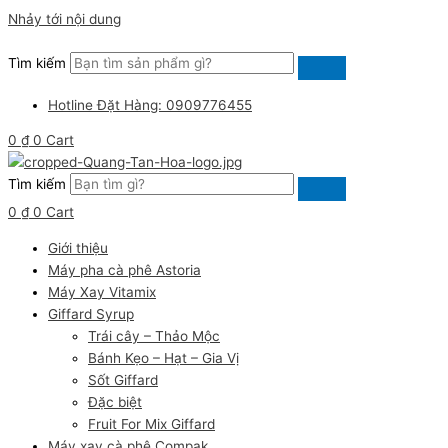
Nhảy tới nội dung
Tìm kiếm
Hotline Đặt Hàng: 0909776455
0
₫
0
Cart
Tìm kiếm
0
₫
0
Cart
Giới thiệu
Máy pha cà phê Astoria
Máy Xay Vitamix
Giffard Syrup
Trái cây – Thảo Mộc
Bánh Kẹo – Hạt – Gia Vị
Sốt Giffard
Đặc biệt
Fruit For Mix Giffard
Máy xay cà phê Compak