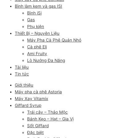
Bình làm kem và gas ISI
Bình iSi
Gas
Phụ kiện
Thiết Bị – Nguyên Liệu
Máy Pha Cà Phê Quán Nhỏ
Cà phê Eli
Ami Fruity
Lò Nướng Đa Năng
Tài liệu
Tin tức
Giới thiệu
Máy pha cà phê Astoria
Máy Xay Vitamix
Giffard Syrup
Trái cây – Thảo Mộc
Bánh Kẹo – Hạt – Gia Vị
Sốt Giffard
Đặc biệt