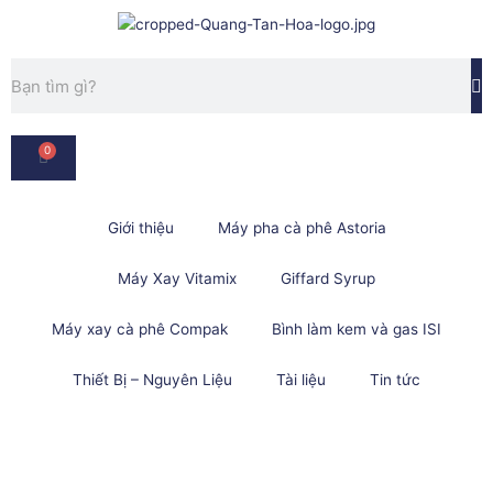
Nhảy
tới
nội
Tìm
dung
kiếm
0
Cart
Giới thiệu
Máy pha cà phê Astoria
Máy Xay Vitamix
Giffard Syrup
Máy xay cà phê Compak
Bình làm kem và gas ISI
Thiết Bị – Nguyên Liệu
Tài liệu
Tin tức