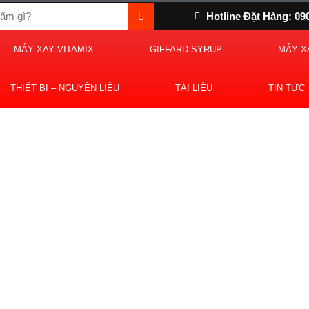
Hotline Đặt Hàng: 09
MÁY XAY VITAMIX
GIFFARD SYRUP
MÁY X
THIẾT BỊ – NGUYÊN LIỆU
TÀI LIỆU
TIN TỨC