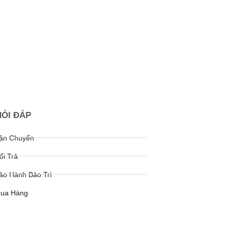
HỎI ĐÁP
Vận Chuyển
ổi Trả
ảo Hành Bảo Trì
Mua Hàng