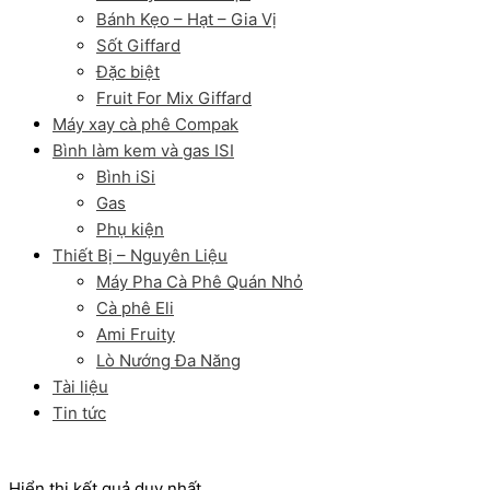
Bánh Kẹo – Hạt – Gia Vị
Sốt Giffard
Đặc biệt
Fruit For Mix Giffard
Máy xay cà phê Compak
Bình làm kem và gas ISI
Bình iSi
Gas
Phụ kiện
Thiết Bị – Nguyên Liệu
Máy Pha Cà Phê Quán Nhỏ
Cà phê Eli
Ami Fruity
Lò Nướng Đa Năng
Tài liệu
Tin tức
Hiển thị kết quả duy nhất