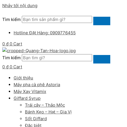
Nhảy tới nội dung
Tìm kiếm
Hotline Đặt Hàng: 0909776455
0
₫
0
Cart
Tìm kiếm
0
₫
0
Cart
Giới thiệu
Máy pha cà phê Astoria
Máy Xay Vitamix
Giffard Syrup
Trái cây – Thảo Mộc
Bánh Kẹo – Hạt – Gia Vị
Sốt Giffard
Đặc biệt