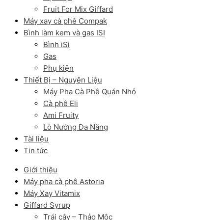
Fruit For Mix Giffard
Máy xay cà phê Compak
Bình làm kem và gas ISI
Bình iSi
Gas
Phụ kiện
Thiết Bị – Nguyên Liệu
Máy Pha Cà Phê Quán Nhỏ
Cà phê Eli
Ami Fruity
Lò Nướng Đa Năng
Tài liệu
Tin tức
Giới thiệu
Máy pha cà phê Astoria
Máy Xay Vitamix
Giffard Syrup
Trái cây – Thảo Mộc