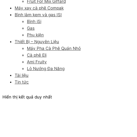
Fruit For Mix Giffard
Máy xay cà phê Compak
Bình làm kem và gas ISI
Bình iSi
Gas
Phụ kiện
Thiết Bị – Nguyên Liệu
Máy Pha Cà Phê Quán Nhỏ
Cà phê Eli
Ami Fruity
Lò Nướng Đa Năng
Tài liệu
Tin tức
Hiển thị kết quả duy nhất