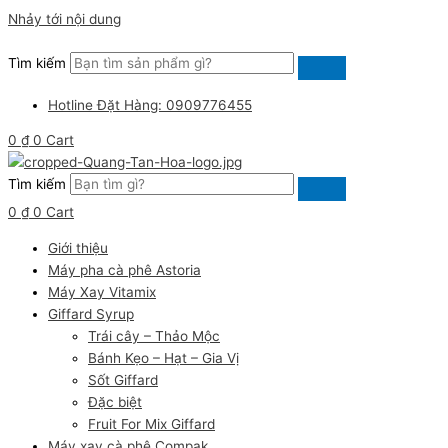
Nhảy tới nội dung
Tìm kiếm
Hotline Đặt Hàng: 0909776455
0
₫
0
Cart
Tìm kiếm
0
₫
0
Cart
Giới thiệu
Máy pha cà phê Astoria
Máy Xay Vitamix
Giffard Syrup
Trái cây – Thảo Mộc
Bánh Kẹo – Hạt – Gia Vị
Sốt Giffard
Đặc biệt
Fruit For Mix Giffard
Máy xay cà phê Compak