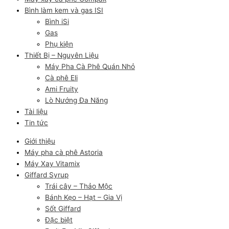
Bình làm kem và gas ISI
Bình iSi
Gas
Phụ kiện
Thiết Bị – Nguyên Liệu
Máy Pha Cà Phê Quán Nhỏ
Cà phê Eli
Ami Fruity
Lò Nướng Đa Năng
Tài liệu
Tin tức
Giới thiệu
Máy pha cà phê Astoria
Máy Xay Vitamix
Giffard Syrup
Trái cây – Thảo Mộc
Bánh Kẹo – Hạt – Gia Vị
Sốt Giffard
Đặc biệt