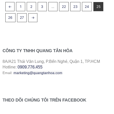
←
1
2
3
…
22
23
24
25
26
27
→
CÔNG TY TNHH QUANG TÂN HÒA
8A/A21 Thái Văn Lung, P.Bến Nghé, Quận 1, TP.HCM
Hotline:
0909.776.455
Email:
marketing@quangtanhoa.com
THEO DÕI CHÚNG TÔI TRÊN FACEBOOK