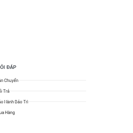
HỎI ĐÁP
ận Chuyển
i Trả
o Hành Bảo Trì
ua Hàng