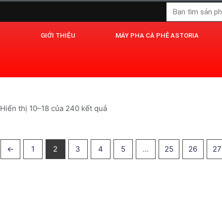
Nhảy
Tìm
tới
kiếm
nội
GIỚI THIỆU
MÁY PHA CÀ PHÊ ASTORIA
dung
Hiển thị 10–18 của 240 kết quả
←
1
2
3
4
5
…
25
26
27