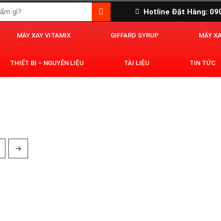
Hotline Đặt Hàng: 0
MÁY XAY VITAMIX
GIFFARD SYRUP
MÁY X
THIẾT BỊ – NGUYÊN LIỆU
TÀI LIỆU
TIN TỨC
→